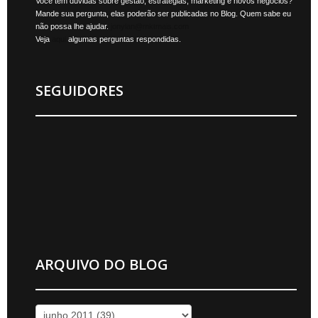
Você tem dúvidas sobre gestão, estratégias, marketing e novos negócios?
Mande sua pergunta, elas poderão ser publicadas no Blog. Quem sabe eu
não possa lhe ajudar.
jonylan@mktmais.com
Veja
aqui
algumas perguntas respondidas.
SEGUIDORES
ARQUIVO DO BLOG