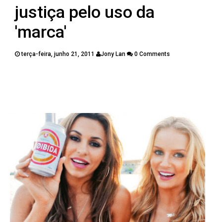
PUBLICAÇÕES
justiça pelo uso da
CONTATOS
'marca'
terça-feira, junho 21, 2011
Jony Lan
0 Comments
Twitter
Facebook
Google Plus
Pinterest