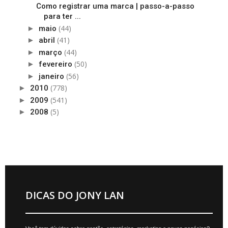
Como registrar uma marca | passo-a-passo
para ter ...
(44)
►
maio
(41)
►
abril
(44)
►
março
(50)
►
fevereiro
(56)
►
janeiro
(778)
►
2010
(541)
►
2009
(5)
►
2008
DICAS DO JONY LAN