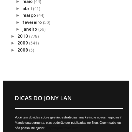
(44)
►
maio
(41)
►
abril
(44)
►
março
(50)
►
fevereiro
(56)
►
janeiro
(778)
►
2010
(541)
►
2009
(5)
►
2008
DICAS DO JONY LAN
Você tem dúvidas sobre gestão, estratégias, marketing e novos negócios?
Mande sua pergunta, elas poderão ser publicadas no Blog. Quem sabe eu
não possa lhe ajudar.
jonylan@mktmais.com