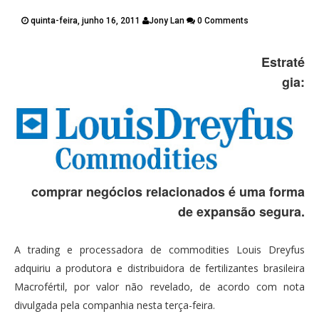
PUBLICAÇÕES
quinta-feira, junho 16, 2011
Jony Lan
0 Comments
CONTATOS
Twitter
Facebook
Google Plus
Estraté
gia:
Pinterest
comprar negócios relacionados é uma forma
de expansão segura.
A trading e processadora de commodities Louis Dreyfus
adquiriu a produtora e distribuidora de fertilizantes brasileira
Macrofértil, por valor não revelado, de acordo com nota
divulgada pela companhia nesta terça-feira.