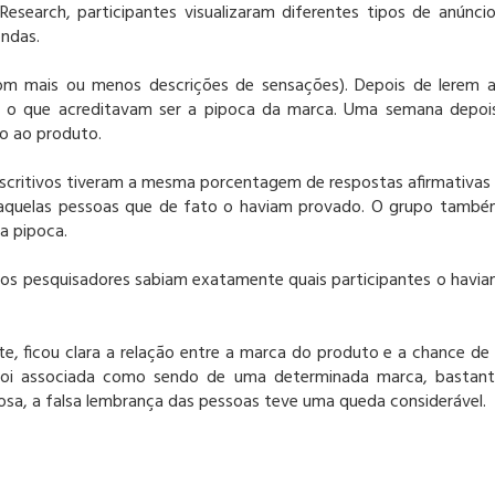
esearch, participantes visualizaram diferentes tipos de anúnci
ondas.
com mais ou menos descrições de sensações). Depois de lerem 
m o que acreditavam ser a pipoca da marca. Uma semana depoi
ão ao produto.
scritivos tiveram a mesma porcentagem de respostas afirmativas
 aquelas pessoas que de fato o haviam provado. O grupo tamb
a pipoca.
, os pesquisadores sabiam exatamente quais participantes o havi
e, ficou clara a relação entre a marca do produto e a chance de
ca foi associada como sendo de uma determinada marca, bastan
, a falsa lembrança das pessoas teve uma queda considerável.