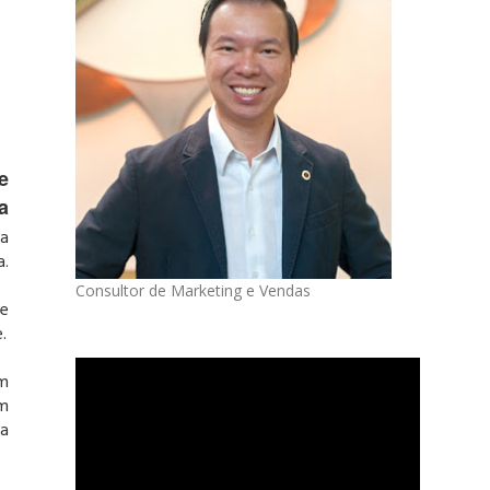
e
a
 a
a.
Consultor de Marketing e Vendas
ue
.
em
um
 a