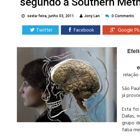
segundo a Southern Metho
sexta-feira, junho 03, 2011
Jony Lan
0 Comments
Twitter
Facebook
Google Pl
Efei
e
relação
São Pau
já provo
Esta fo
Dallas,
grupo de
falsa me