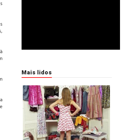
os
as
s,
 à
ém
Mais lidos
am
 a
te