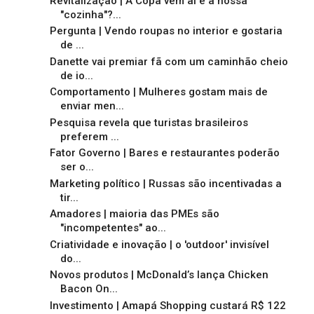
Revitalização | A Copa vem aí e a nossa
"cozinha"?...
Pergunta | Vendo roupas no interior e gostaria
de ...
Danette vai premiar fã com um caminhão cheio
de io...
Comportamento | Mulheres gostam mais de
enviar men...
Pesquisa revela que turistas brasileiros
preferem ...
Fator Governo | Bares e restaurantes poderão
ser o...
Marketing político | Russas são incentivadas a
tir...
Amadores | maioria das PMEs são
"incompetentes" ao...
Criatividade e inovação | o 'outdoor' invisível
do...
Novos produtos | McDonald’s lança Chicken
Bacon On...
Investimento | Amapá Shopping custará R$ 122