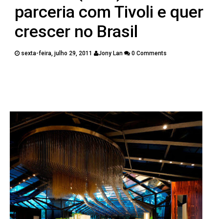
PUBLICAÇÕES
parceria com Tivoli e quer
CONTATOS
crescer no Brasil
sexta-feira, julho 29, 2011
Jony Lan
0 Comments
Twitter
Facebook
Google Plus
Pinterest