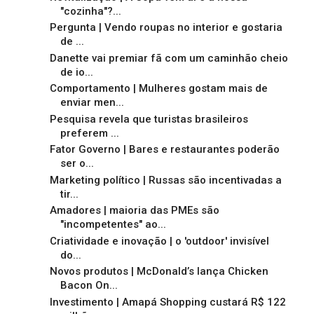
"cozinha"?...
Pergunta | Vendo roupas no interior e gostaria
de ...
Danette vai premiar fã com um caminhão cheio
de io...
Comportamento | Mulheres gostam mais de
enviar men...
Pesquisa revela que turistas brasileiros
preferem ...
Fator Governo | Bares e restaurantes poderão
ser o...
Marketing político | Russas são incentivadas a
tir...
Amadores | maioria das PMEs são
"incompetentes" ao...
Criatividade e inovação | o 'outdoor' invisível
do...
Novos produtos | McDonald’s lança Chicken
Bacon On...
Investimento | Amapá Shopping custará R$ 122