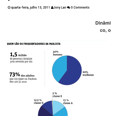
PUBLICAÇÕES
quarta-feira, julho 13, 2011
Jony Lan
0 Comments
CONTATOS
Twitter
Facebook
Google Plus
Dinâmi
co, o
Pinterest