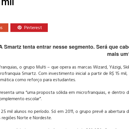
 mil
us
Pinterest
Smartz tenta entrar nesse segmento. Será que cab
mais um
anquias, o grupo Multi – que opera as marcas Wizard, Yázigi, Skil
rofranquia Smartz. Com investimento inicial a partir de R$ 15 mil,
emática como reforço para estudantes.
presenta uma “uma proposta sólida em microfranquias, e dentro 
complemento escolar”.
25 mil alunos no período. Só em 2011, o grupo prevê a abertura 
s regiões Norte e Nordeste.