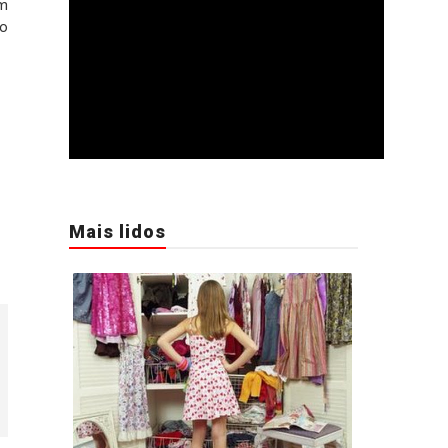
em
do
Mais lidos