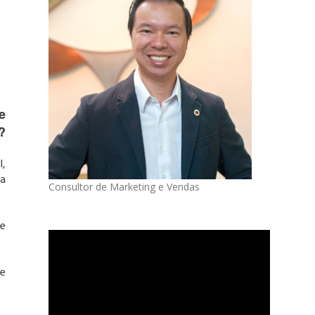
e
?
l,
 a
Consultor de Marketing e Vendas
de
de