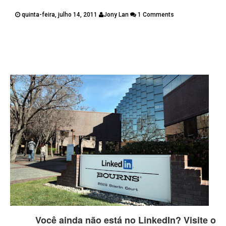
PUBLICAÇÕES
quinta-feira, julho 14, 2011
Jony Lan
1 Comments
CONTATOS
Twitter
Facebook
Google Plus
Pinterest
Você ainda não está no LinkedIn? Visite o