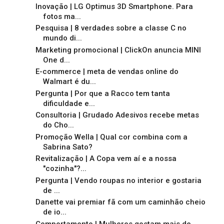
Inovação | LG Optimus 3D Smartphone. Para
fotos ma...
Pesquisa | 8 verdades sobre a classe C no
mundo di...
Marketing promocional | ClickOn anuncia MINI
One d...
E-commerce | meta de vendas online do
Walmart é du...
Pergunta | Por que a Racco tem tanta
dificuldade e...
Consultoria | Grudado Adesivos recebe metas
do Cho...
Promoção Wella | Qual cor combina com a
Sabrina Sato?
Revitalização | A Copa vem aí e a nossa
"cozinha"?...
Pergunta | Vendo roupas no interior e gostaria
de ...
Danette vai premiar fã com um caminhão cheio
de io...
Comportamento | Mulheres gostam mais de