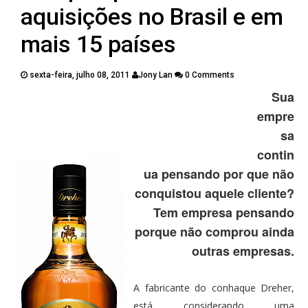
PUBLICAÇÕES
aquisições no Brasil e em
CONTATOS
mais 15 países
sexta-feira, julho 08, 2011
Jony Lan
0 Comments
Sua
Twitter
Facebook
Google Plus
empre
sa
Pinterest
contin
ua pensando por que não
conquistou aquele cliente?
Tem empresa pensando
porque não comprou ainda
outras empresas.
A fabricante do conhaque Dreher,
está considerando uma