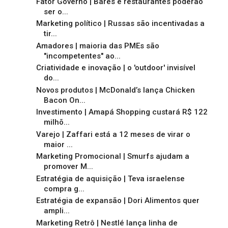
Fator Governo | Bares e restaurantes poderão
ser o...
Marketing político | Russas são incentivadas a
tir...
Amadores | maioria das PMEs são
"incompetentes" ao...
Criatividade e inovação | o 'outdoor' invisível
do...
Novos produtos | McDonald’s lança Chicken
Bacon On...
Investimento | Amapá Shopping custará R$ 122
milhõ...
Varejo | Zaffari está a 12 meses de virar o
maior ...
Marketing Promocional | Smurfs ajudam a
promover M...
Estratégia de aquisição | Teva israelense
compra g...
Estratégia de expansão | Dori Alimentos quer
ampli...
Marketing Retrô | Nestlé lança linha de