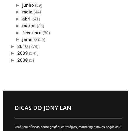
(39)
►
junho
(44)
►
maio
(41)
►
abril
(44)
►
março
(50)
►
fevereiro
(56)
►
janeiro
(778)
►
2010
(541)
►
2009
(5)
►
2008
DICAS DO JONY LAN
Você tem dúvidas sobre gestão, estratégias, marketing e novos negócios?