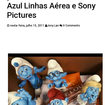
PUBLICAÇÕES
Azul Linhas Aérea e Sony
CONTATOS
Pictures
sexta-feira, julho 15, 2011
Jony Lan
0 Comments
Twitter
Facebook
Google Plus
Pinterest