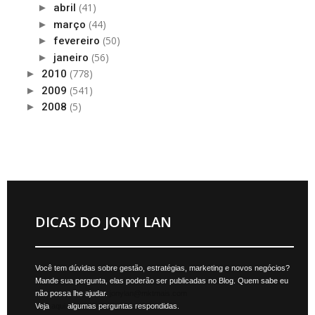
(41)
►
abril
(44)
►
março
(50)
►
fevereiro
(56)
►
janeiro
(778)
►
2010
(541)
►
2009
(5)
►
2008
DICAS DO JONY LAN
Você tem dúvidas sobre gestão, estratégias, marketing e novos negócios?
Mande sua pergunta, elas poderão ser publicadas no Blog. Quem sabe eu
não possa lhe ajudar.
jonylan@mktmais.com
Veja
aqui
algumas perguntas respondidas.