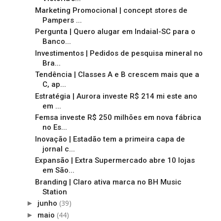
Marketing Promocional | concept stores de
Pampers ...
Pergunta | Quero alugar em Indaial-SC para o
Banco...
Investimentos | Pedidos de pesquisa mineral no
Bra...
Tendência | Classes A e B crescem mais que a
C, ap...
Estratégia | Aurora investe R$ 214 mi este ano
em ...
Femsa investe R$ 250 milhões em nova fábrica
no Es...
Inovação | Estadão tem a primeira capa de
jornal c...
Expansão | Extra Supermercado abre 10 lojas
em São...
Branding | Claro ativa marca no BH Music
Station
(39)
►
junho
(44)
►
maio