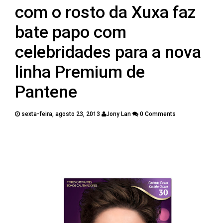
PUBLICAÇÕES
com o rosto da Xuxa faz
CONTATOS
bate papo com
celebridades para a nova
linha Premium de
Pantene
sexta-feira, agosto 23, 2013
Jony Lan
0 Comments
Twitter
Facebook
Google Plus
Pinterest