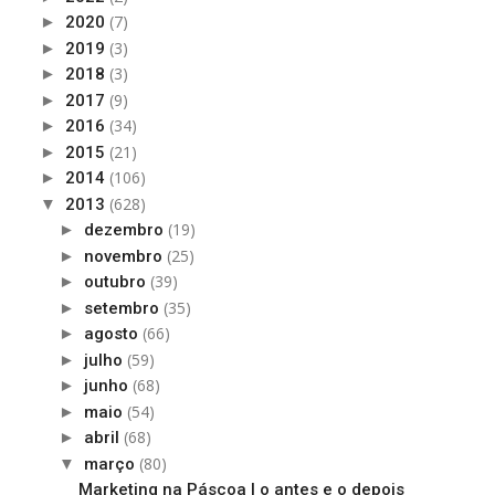
(7)
►
2020
(3)
►
2019
(3)
►
2018
(9)
►
2017
(34)
►
2016
(21)
►
2015
(106)
►
2014
(628)
▼
2013
(19)
►
dezembro
(25)
►
novembro
(39)
►
outubro
(35)
►
setembro
(66)
►
agosto
(59)
►
julho
(68)
►
junho
(54)
►
maio
(68)
►
abril
(80)
▼
março
Marketing na Páscoa | o antes e o depois