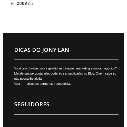
(5)
►
2008
DICAS DO JONY LAN
Você tem dúvidas sobre gestão, estratégias, marketing e novos negócios?
Mande sua pergunta, elas poderão ser publicadas no Blog. Quem sabe eu
não possa lhe ajudar.
jonylan@mktmais.com
Veja
aqui
algumas perguntas respondidas.
SEGUIDORES