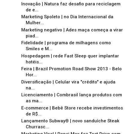
Inovação | Natura faz desafio para reciclagem
de e...
Marketing Spoleto | no Dia Internacional da
Mulher...
Marketing negativo | Ades maça começa a virar
piad...
Fidelidade | programa de milhagens como
Smiles e M...
Hospedagem | rede Fast Sleep quer implantar
hotéis...
Feira | Brazil Promotion Road Show 2013 - Belo
Hor...
Diversificação | Celular vira "crédito" e ajuda
na...
Licenciamento | Combrasil lança produtos com
as ma...
E-commerce | Bebê Store recebe investimentos
de R$...
Lançamento Subway® | novo sanduíche Steak
Churrasc...
Marketing Viral | Pepsi Max faz Test Drive com