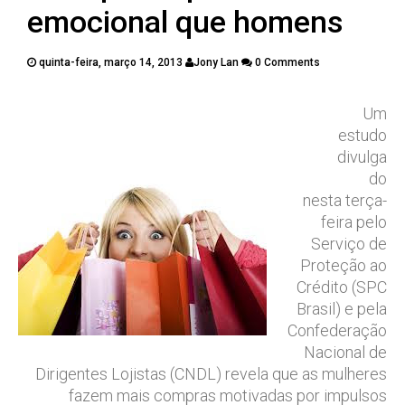
PUBLICAÇÕES
emocional que homens
CONTATOS
quinta-feira, março 14, 2013
Jony Lan
0 Comments
Twitter
Facebook
Google Plus
Um
estudo
Pinterest
divulga
do
nesta terça-
feira pelo
Serviço de
Proteção ao
Crédito (SPC
Brasil) e pela
Confederação
Nacional de
Dirigentes Lojistas (CNDL) revela que as mulheres
fazem mais compras motivadas por impulsos