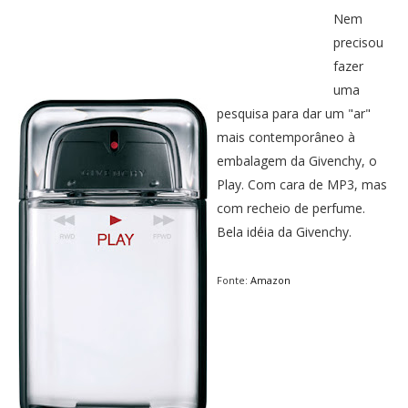
PUBLICAÇÕES
Nem
Twitter
Facebook
Google Plus
precisou
CONTATOS
fazer
Pinterest
uma
pesquisa para dar um "ar"
mais contemporâneo à
embalagem da Givenchy, o
Play. Com cara de MP3, mas
com recheio de perfume.
Bela idéia da Givenchy.
Fonte:
Amazon