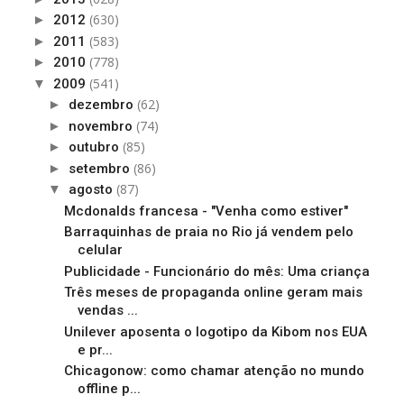
(630)
►
2012
(583)
►
2011
(778)
►
2010
(541)
▼
2009
(62)
►
dezembro
(74)
►
novembro
(85)
►
outubro
(86)
►
setembro
(87)
▼
agosto
Mcdonalds francesa - "Venha como estiver"
Barraquinhas de praia no Rio já vendem pelo
celular
Publicidade - Funcionário do mês: Uma criança
Três meses de propaganda online geram mais
vendas ...
Unilever aposenta o logotipo da Kibom nos EUA
e pr...
Chicagonow: como chamar atenção no mundo
offline p...