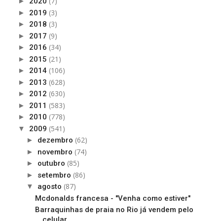
(7)
►
2020
(3)
►
2019
(3)
►
2018
(9)
►
2017
(34)
►
2016
(21)
►
2015
(106)
►
2014
(628)
►
2013
(630)
►
2012
(583)
►
2011
(778)
►
2010
(541)
▼
2009
(62)
►
dezembro
(74)
►
novembro
(85)
►
outubro
(86)
►
setembro
(87)
▼
agosto
Mcdonalds francesa - "Venha como estiver"
Barraquinhas de praia no Rio já vendem pelo
celular