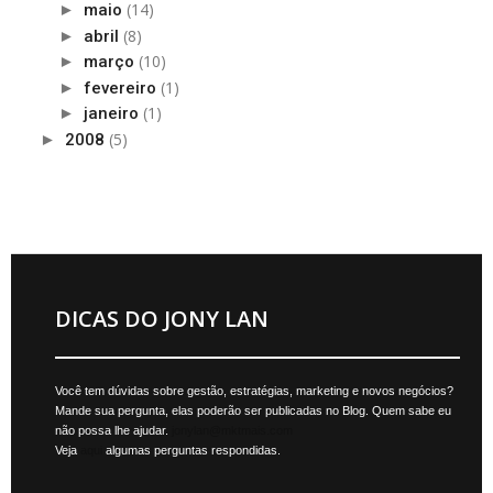
(14)
►
maio
(8)
►
abril
(10)
►
março
(1)
►
fevereiro
(1)
►
janeiro
(5)
►
2008
DICAS DO JONY LAN
Você tem dúvidas sobre gestão, estratégias, marketing e novos negócios?
Mande sua pergunta, elas poderão ser publicadas no Blog. Quem sabe eu
não possa lhe ajudar.
jonylan@mktmais.com
Veja
aqui
algumas perguntas respondidas.