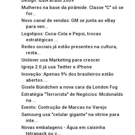
Design: IDEA Brasil 2009
Mulheres na base da pirâmide. Classe "C" só se
for...
Novo canal de vendas: GM se junta ao eBay
para ven...
Logotipos: Coca-Cola e Pepsi, trocas
estratégicas ...
Redes sociais já estão presentes na cultura,
resta...
Unilever usa Marketing para crescer
Igreja 2.0 já usa Twitter e iPhone
Inovação: Apenas 9% dos brasileiros estão
abertos ...
Gisele Bündchen a nova cara da London Fog
Estratégia "Terrorista" de Negócios: Mcdonalds
na ...
Evento: Contrução de Marcas no Varejo
Samsung usa "celular gigante" na vitrine para
inte...
Novas embalagens - Água em caixinha
tetrapack ou c...