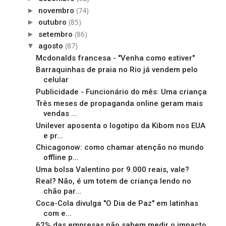
(74)
►
novembro
(85)
►
outubro
(86)
►
setembro
(87)
▼
agosto
Mcdonalds francesa - "Venha como estiver"
Barraquinhas de praia no Rio já vendem pelo
celular
Publicidade - Funcionário do mês: Uma criança
Três meses de propaganda online geram mais
vendas ...
Unilever aposenta o logotipo da Kibom nos EUA
e pr...
Chicagonow: como chamar atenção no mundo
offline p...
Uma bolsa Valentino por 9.000 reais, vale?
Real? Não, é um totem de criança lendo no
chão par...
Coca-Cola divulga "O Dia de Paz" em latinhas
com e...
62% das empresas não sabem medir o impacto