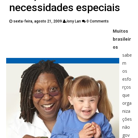
PUBLICAÇÕES
necessidades especiais
CONTATOS
sexta-feira, agosto 21, 2009
Jony Lan
0 Comments
Muitos
Twitter
Facebook
Google Plus
brasileir
os
Pinterest
sabe
m
os
esfo
rços
que
orga
niza
ções
não
gov