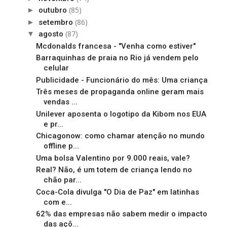
(85)
►
outubro
(86)
►
setembro
(87)
▼
agosto
Mcdonalds francesa - "Venha como estiver"
Barraquinhas de praia no Rio já vendem pelo
celular
Publicidade - Funcionário do mês: Uma criança
Três meses de propaganda online geram mais
vendas ...
Unilever aposenta o logotipo da Kibom nos EUA
e pr...
Chicagonow: como chamar atenção no mundo
offline p...
Uma bolsa Valentino por 9.000 reais, vale?
Real? Não, é um totem de criança lendo no
chão par...
Coca-Cola divulga "O Dia de Paz" em latinhas
com e...
62% das empresas não sabem medir o impacto
das açõ...