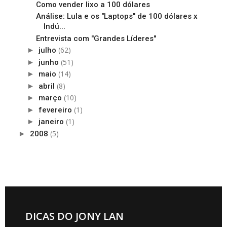
Como vender lixo a 100 dólares
Análise: Lula e os "Laptops" de 100 dólares x
Indú...
Entrevista com "Grandes Líderes"
(62)
►
julho
(51)
►
junho
(14)
►
maio
(8)
►
abril
(10)
►
março
(1)
►
fevereiro
(1)
►
janeiro
(5)
►
2008
DICAS DO JONY LAN