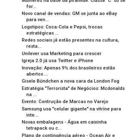
Mulheres na base da pirâmide. Classe "C" só se
for...
Novo canal de vendas: GM se junta ao eBay
para ven...
Logotipos: Coca-Cola e Pepsi, trocas
estratégicas ...
Redes sociais já estão presentes na cultura,
resta...
Unilever usa Marketing para crescer
Igreja 2.0 já usa Twitter e iPhone
Inovação: Apenas 9% dos brasileiros estão
abertos ...
Gisele Bündchen a nova cara da London Fog
Estratégia "Terrorista" de Negócios: Mcdonalds
na ...
Evento: Contrução de Marcas no Varejo
Samsung usa "celular gigante" na vitrine para
inte...
Novas embalagens - Água em caixinha
tetrapack ou c...
Plano de contingência aéreo - Ocean Air e