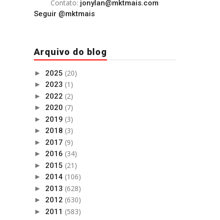
Contato:
jonylan@mktmais.com
Seguir @mktmais
Arquivo do blog
(20)
►
2025
(1)
►
2023
(2)
►
2022
(7)
►
2020
(3)
►
2019
(3)
►
2018
(9)
►
2017
(34)
►
2016
(21)
►
2015
(106)
►
2014
(628)
►
2013
(630)
►
2012
(583)
►
2011