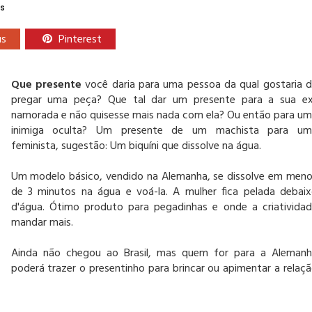
s
us
Pinterest
Que presente
você daria para uma pessoa da qual gostaria 
pregar uma peça? Que tal dar um presente para a sua ex
namorada e não quisesse mais nada com ela? Ou então para u
inimiga oculta? Um presente de um machista para um
feminista, sugestão: Um biquíni que dissolve na água.
Um modelo básico, vendido na Alemanha, se dissolve em men
de 3 minutos na água e voá-la. A mulher fica pelada debai
d'água. Ótimo produto para pegadinhas e onde a criativida
mandar mais.
Ainda não chegou ao Brasil, mas quem for para a Aleman
poderá trazer o presentinho para brincar ou apimentar a relaç