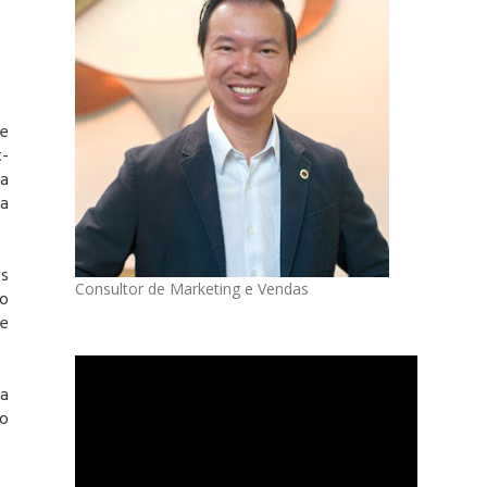
de
-
ma
a
os
Consultor de Marketing e Vendas
xo
de
ha
ão