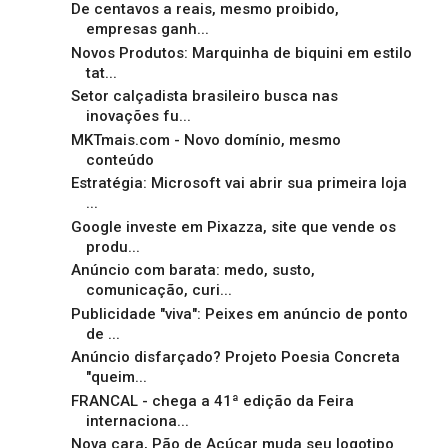
De centavos a reais, mesmo proibido,
empresas ganh...
Novos Produtos: Marquinha de biquini em estilo
tat...
Setor calçadista brasileiro busca nas
inovações fu...
MKTmais.com - Novo domínio, mesmo
conteúdo
Estratégia: Microsoft vai abrir sua primeira loja
...
Google investe em Pixazza, site que vende os
produ...
Anúncio com barata: medo, susto,
comunicação, curi...
Publicidade "viva": Peixes em anúncio de ponto
de ...
Anúncio disfarçado? Projeto Poesia Concreta
"queim...
FRANCAL - chega a 41ª edição da Feira
internaciona...
Nova cara, Pão de Açúcar muda seu logotipo