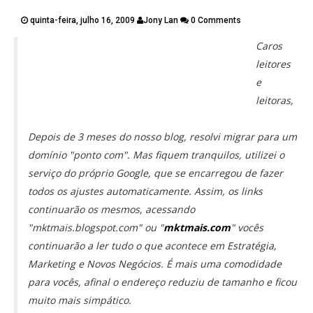
PUBLICAÇÕES
quinta-feira, julho 16, 2009
Jony Lan
0 Comments
CONTATOS
Caros
Twitter
Facebook
Google Plus
leitores
Pinterest
e
leitoras,
Depois de 3 meses do nosso blog, resolvi migrar para um
domínio "ponto com". Mas fiquem tranquilos, utilizei o
serviço do próprio Google, que se encarregou de fazer
todos os ajustes automaticamente. Assim, os links
continuarão os mesmos, acessando
"mktmais.blogspot.com" ou "
mktmais.com
" vocês
continuarão a ler tudo o que acontece em Estratégia,
Marketing e Novos Negócios. É mais uma comodidade
para vocês, afinal o endereço reduziu de tamanho e ficou
muito mais simpático.