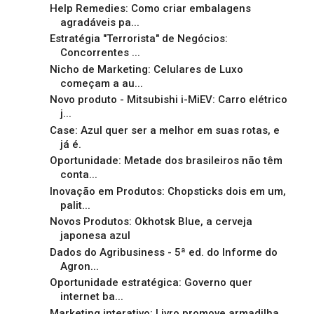
Help Remedies: Como criar embalagens
agradáveis pa...
Estratégia "Terrorista" de Negócios:
Concorrentes ...
Nicho de Marketing: Celulares de Luxo
começam a au...
Novo produto - Mitsubishi i-MiEV: Carro elétrico
j...
Case: Azul quer ser a melhor em suas rotas, e
já é.
Oportunidade: Metade dos brasileiros não têm
conta...
Inovação em Produtos: Chopsticks dois em um,
palit...
Novos Produtos: Okhotsk Blue, a cerveja
japonesa azul
Dados do Agribusiness - 5ª ed. do Informe do
Agron...
Oportunidade estratégica: Governo quer
internet ba...
Marketing interativo: Livro promove armadilha