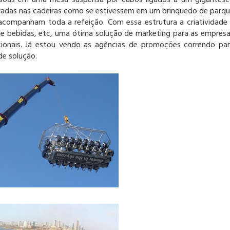
essoas em uma mesa suspensa por cabos ligados a um gigantes
rradas nas cadeiras como se estivessem em um brinquedo de parq
acompanham toda a refeição. Com essa estrutura a criatividade
e bebidas, etc, uma ótima solução de marketing para as empres
ionais. Já estou vendo as agências de promoções correndo pa
de solução.