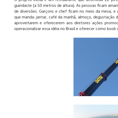
O projeto inicial é um restaurante que acomoda 22 p
guindaste (a 50 metros de altura). As pessoas ficam ama
de diversões. Garçons e chef ficam no meio da mesa, e 
que manda: jantar, café da manhã, almoço, degustação d
aproveitarem e oferecerem aos diretores ações promoc
operacionalizar essa idéia no Brasil e oferecer como book 