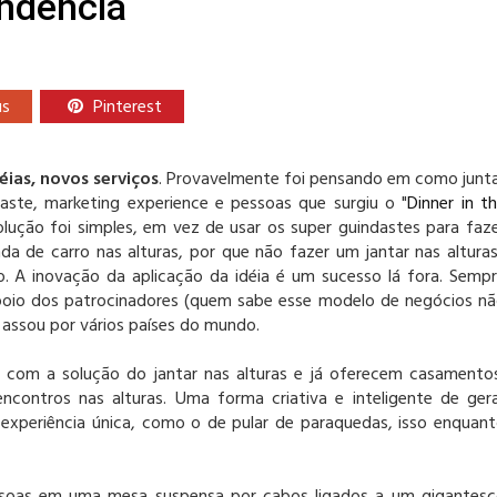
endência
us
Pinterest
éias, novos serviços
. Provavelmente foi pensando em como junt
aste, marketing experience e pessoas que surgiu o "
Dinner in t
solução foi simples, em vez de usar os super guindastes para faz
a de carro nas alturas, por que não fazer um jantar nas altura
o. A inovação da aplicação da idéia é um sucesso lá fora. Semp
oio dos patrocinadores (quem sabe esse modelo de negócios n
 assou por vários países do mundo.
com a solução do jantar nas alturas e já oferecem casamento
ncontros nas alturas. Uma forma criativa e inteligente de ger
 experiência única, como o de pular de paraquedas, isso enquan