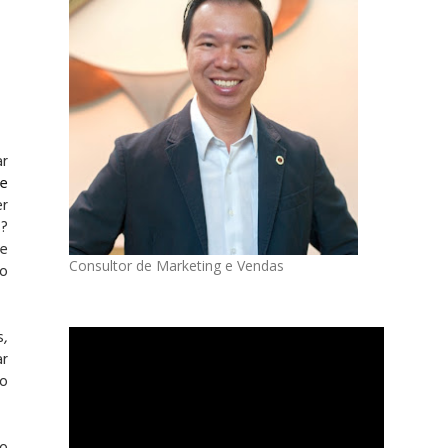
ar
he
er
s?
re
Consultor de Marketing e Vendas
ão
s,
ar
to