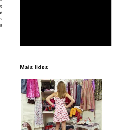
co
ue
 é
as
ra
Mais lidos