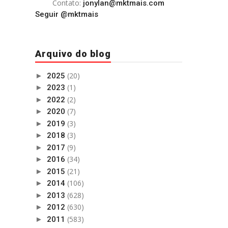
Contato:
jonylan@mktmais.com
Seguir @mktmais
Arquivo do blog
(20)
►
2025
(1)
►
2023
(2)
►
2022
(7)
►
2020
(3)
►
2019
(3)
►
2018
(9)
►
2017
(34)
►
2016
(21)
►
2015
(106)
►
2014
(628)
►
2013
(630)
►
2012
(583)
►
2011