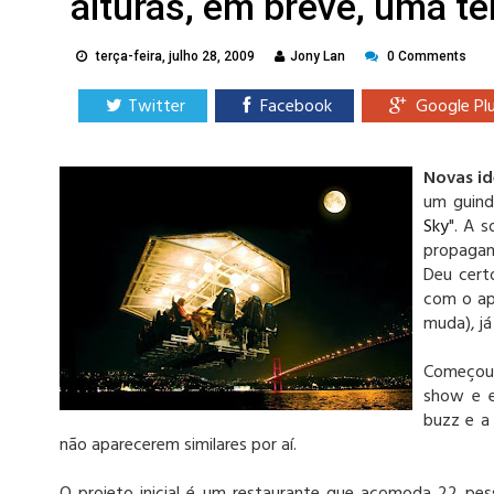
alturas, em breve, uma t
terça-feira, julho 28, 2009
Jony Lan
0 Comments
Twitter
Facebook
Google Pl
Novas id
um guind
Sky
". A 
propagand
Deu cert
com o ap
muda), já
Começou 
show e e
buzz e a
não aparecerem similares por aí.