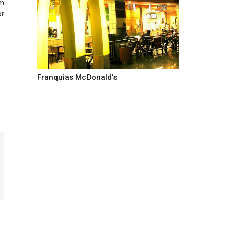
em
or
Franquias McDonald's