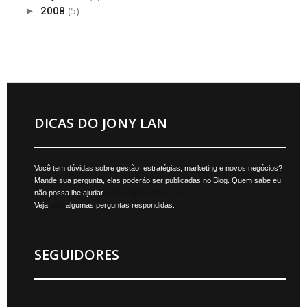
(5)
►
2008
DICAS DO JONY LAN
Você tem dúvidas sobre gestão, estratégias, marketing e novos negócios?
Mande sua pergunta, elas poderão ser publicadas no Blog. Quem sabe eu
não possa lhe ajudar.
jonylan@mktmais.com
Veja
aqui
algumas perguntas respondidas.
SEGUIDORES