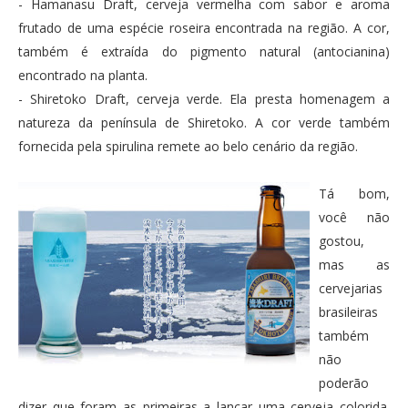
- Hamanasu Draft, cerveja vermelha com sabor e aroma
frutado de uma espécie roseira encontrada na região. A cor,
também é extraída do pigmento natural (antocianina)
encontrado na planta.
- Shiretoko Draft, cerveja verde. Ela presta homenagem a
natureza da península de Shiretoko. A cor verde também
fornecida pela spirulina remete ao belo cenário da região.
Tá bom,
você não
gostou,
mas as
cervejarias
brasileiras
também
não
poderão
dizer que foram as primeiras a lançar uma cerveja colorida.