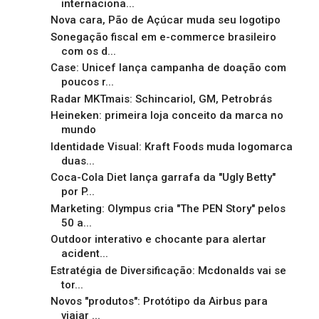
internaciona...
Nova cara, Pão de Açúcar muda seu logotipo
Sonegação fiscal em e-commerce brasileiro
com os d...
Case: Unicef lança campanha de doação com
poucos r...
Radar MKTmais: Schincariol, GM, Petrobrás
Heineken: primeira loja conceito da marca no
mundo
Identidade Visual: Kraft Foods muda logomarca
duas...
Coca-Cola Diet lança garrafa da "Ugly Betty"
por P...
Marketing: Olympus cria "The PEN Story" pelos
50 a...
Outdoor interativo e chocante para alertar
acident...
Estratégia de Diversificação: Mcdonalds vai se
tor...
Novos "produtos": Protótipo da Airbus para
viajar ...