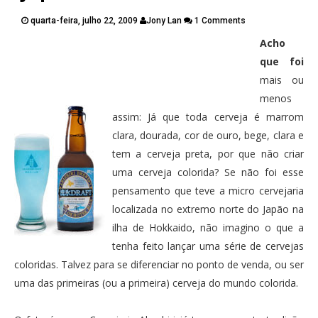
PUBLICAÇÕES
quarta-feira, julho 22, 2009
Jony Lan
1 Comments
CONTATOS
Acho
Twitter
Facebook
Google Plus
que foi
mais ou
Pinterest
menos
assim: Já que toda cerveja é marrom
clara, dourada, cor de ouro, bege, clara e
tem a cerveja preta, por que não criar
uma cerveja colorida? Se não foi esse
pensamento que teve a micro cervejaria
localizada no extremo norte do Japão na
ilha de Hokkaido, não imagino o que a
tenha feito lançar uma série de cervejas
coloridas. Talvez para se diferenciar no ponto de venda, ou ser
uma das primeiras (ou a primeira) cerveja do mundo colorida.