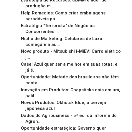
Estratégia de Recursos: CBMM é líder de
produção m...
Help Remedies: Como criar embalagens
agradáveis pa...
Estratégia "Terrorista" de Negócios:
Concorrentes ...
Nicho de Marketing: Celulares de Luxo
começam a au...
Novo produto - Mitsubishi i-MiEV: Carro elétrico
j...
Case: Azul quer ser a melhor em suas rotas, e
já é.
Oportunidade: Metade dos brasileiros não têm
conta...
Inovação em Produtos: Chopsticks dois em um,
palit...
Novos Produtos: Okhotsk Blue, a cerveja
japonesa azul
Dados do Agribusiness - 5ª ed. do Informe do
Agron...
Oportunidade estratégica: Governo quer