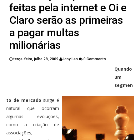
PUBLICAÇÕES
feitas pela internet e Oi e
CONTATOS
Claro serão as primeiras
a pagar multas
milionárias
terça-feira, julho 28, 2009
Jony Lan
0 Comments
Quando
Twitter
Facebook
Google Plus
um
segmen
Pinterest
to de mercado
surge é
natural que ocorram
algumas evoluções,
como a criação de
associações,